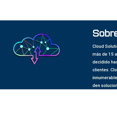
Sobr
Cloud Solut
más de 15 a
decidido ha
clientes. Cl
innumerable
den solucio