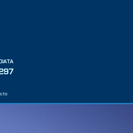
DIATA
 297
cto